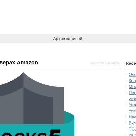
Архив записей
верах Amazon
Rece
28-05-2018 @ 08:33
Оче
Кра
Мои
Пер
ука
Уст
сов
Нас
Вкл
TG
Из 