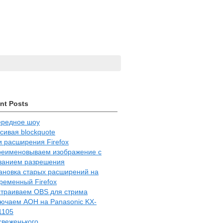
nt Posts
редное шоу
сивая blockquote
 расширения Firefox
еименовываем изображение с
занием разрешения
ановка старых расширений на
ременный Firefox
траиваем OBS для стрима
ючаем АОН на Panasonic KX-
1105
свеженького