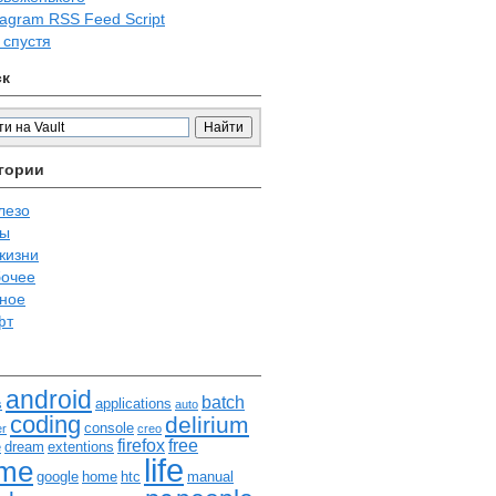
tagram RSS Feed Script
 спустя
ск
гории
лезо
ры
жизни
очее
ное
фт
android
batch
applications
s
auto
coding
delirium
console
er
creo
firefox
free
e
dream
extentions
life
me
google
home
htc
manual