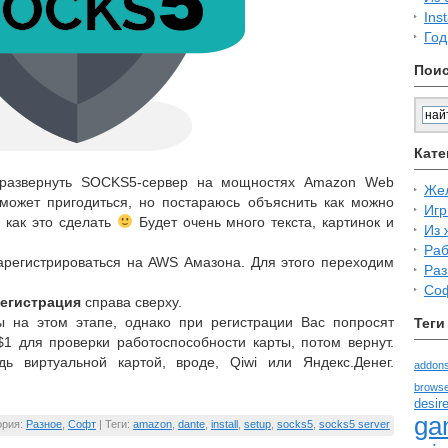
Ins
Год
Пои
Кате
к развернуть SOCKS5-сервер на мощностях Amazon Web
Же
 может пригодиться, но постараюсь объяснить как можно
Иг
 как это сделать
Будет очень много текста, картинок и
Из 
Раб
арегистрироваться на AWS Амазона. Для этого переходим
Раз
Со
егистрация
справа сверху.
 на этом этапе, однако при регистрации Вас попросят
Теги
$1 для проверки работоспособности карты, потом вернут.
дь виртуальной картой, вроде, Qiwi или Яндекс.Денег.
addon
brows
desir
ga
ория:
Разное
,
Софт
| Теги:
amazon
,
dante
,
install
,
setup
,
socks5
,
socks5 server