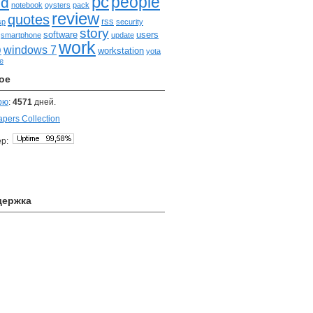
pc
people
nd
notebook
oysters
pack
review
quotes
rss
sp
security
story
software
users
smartphone
update
work
b
windows 7
workstation
yota
e
ое
рю
:
4571
дней.
apers Collection
ер:
держка