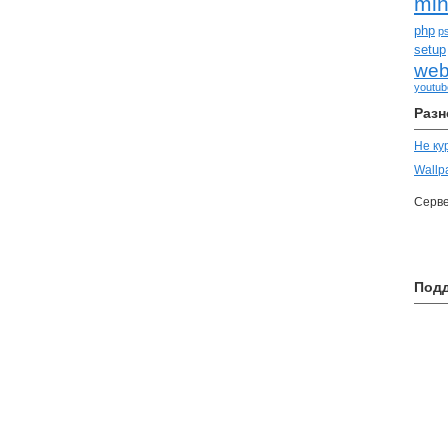
mi
php
p
setup
we
youtub
Разн
Не ку
Wallp
Серв
Под